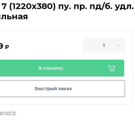
7 (1220х380) пу. пр. пд/б. уд
ильная
9
₽
В корзину
Быстрый заказ
4010272