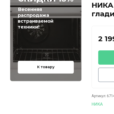
НИКА 
Весенняя
глад
распродажа
встраиваемой
техники!
2 19
К товару
Артикул:
671
НИКА