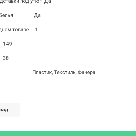
одставки под утюг Да
ля белья Да
одном товаре 1
м 149
м 38
л Пластик, Текстиль, Фанера
зад