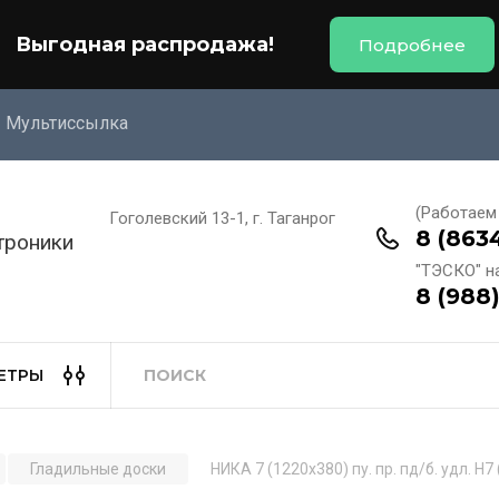
Выгодная распродажа!
Подробнее
Мультиссылка
(Работаем 
Гоголевский 13-1, г. Таганрог
8 (863
троники
"ТЭСКО" н
8 (988
ЕТРЫ
Гладильные доски
НИКА 7 (1220х380) пу. пр. пд/б. удл.