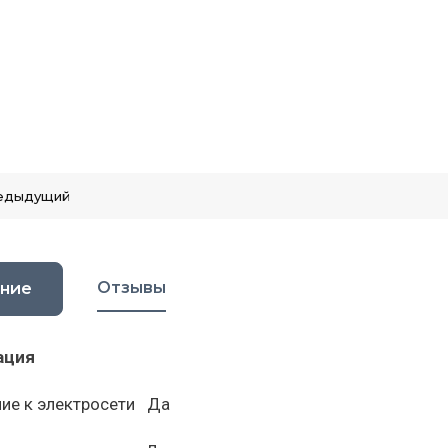
едыдущий
Отзывы
ние
ация
ие к электросети Да