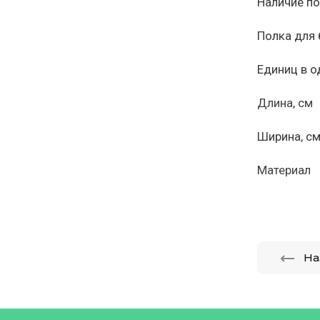
Наличие п
Полка д
Единиц в 
Длина, с
Ширина, с
Материа
На