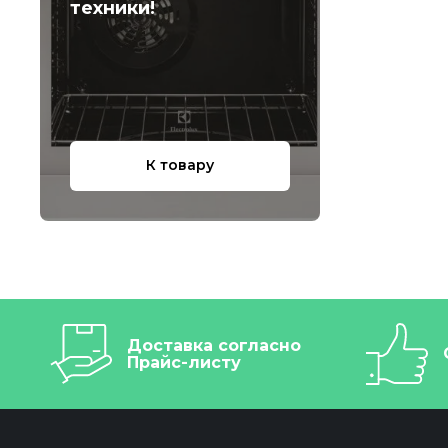
техники!
К товару
Доставка согласно
Прайс-листу