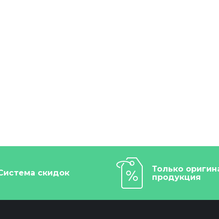
Только оригин
Система скидок
продукция