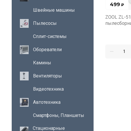
499
₽
Швейные машины
ZOOL ZL-51
пылесборн
Пылесосы
Сплит-системы
Обореватели
Камины
Вентиляторы
Видеотехника
Автотехника
Смартфоны, Планшеты
Стационарные