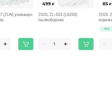
499
85
₽
₽
7 (ZUN) унивверс.
ZOOL ZL-525 (LG200)
ZOOL Z
ик
пылесборник
освеж
-15%