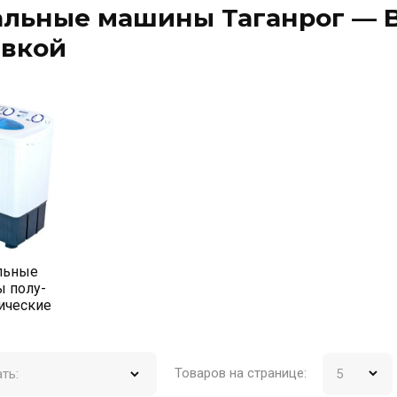
льные машины Таганрог — Bo
авкой
льные
 полу-
ические
Товаров на странице:
ть: