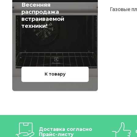
Весенняя
Газовые пл
распродажа
встраиваемой
техники!
К товару
Доставка согласно
Прайс-листу